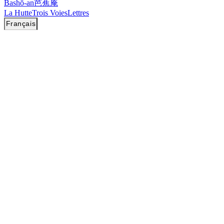
Bashō-an
芭蕉庵
La Hutte
Trois Voies
Lettres
Français